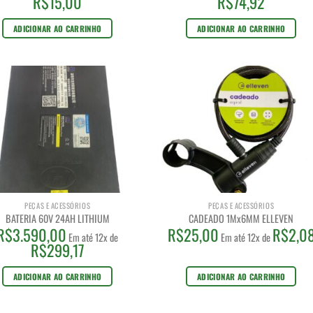
R$
15,00
R$
74,92
ADICIONAR AO CARRINHO
ADICIONAR AO CARRINHO
PEÇAS E ACESSÓRIOS
PEÇAS E ACESSÓRIOS
BATERIA 60V 24AH LITHIUM
CADEADO 1Mx6MM ELLEVEN
R$
3.590,00
R$
25,00
R$
2,0
Em até 12x de
Em até 12x de
R$
299,17
ADICIONAR AO CARRINHO
ADICIONAR AO CARRINHO