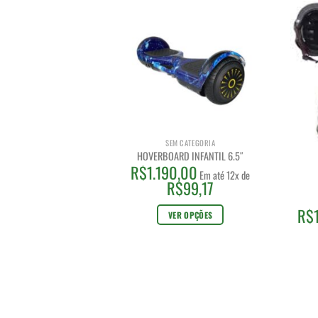
SEM CATEGORIA
HOVERBOARD INFANTIL 6.5″
R$
1.190,00
Em até 12x de
R$
99,17
R$
VER OPÇÕES
Este
produto
tem
várias
variantes.
As