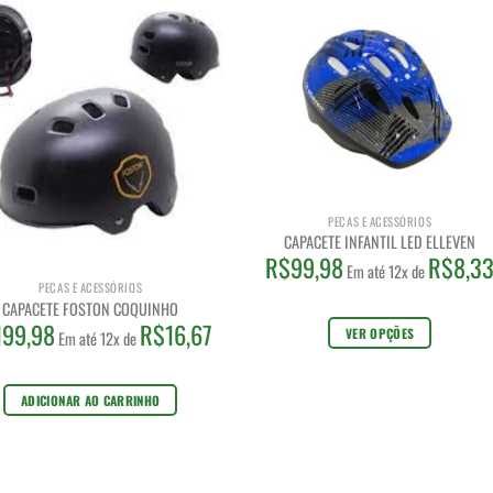
PEÇAS E ACESSÓRIOS
CAPACETE INFANTIL LED ELLEVEN
R$
99,98
R$
8,3
Em até 12x de
PEÇAS E ACESSÓRIOS
CAPACETE FOSTON COQUINHO
199,98
R$
16,67
VER OPÇÕES
Em até 12x de
Este
produto
ADICIONAR AO CARRINHO
tem
várias
variantes.
As