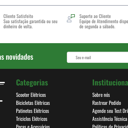
opções
podem
Cliente Satisfeito
Suporte ao Cliente
ser
Sua satisfação garantida ou seu
Equipe de Atendimento dispo
escolhidas
dinheiro de volta.
de segunda a sábado.
na
página
do
produto
as novidades
Categorias
Instituciona
Scooter Elétricos
Sobre nós
Bicicletas Elétricas
Rastrear Pedido
Patinetes Elétricos
Agende seu Test Dr
Triciclos Elétricos
Assistência Técnica
Peças e Acessórios
Políticas de Privaci