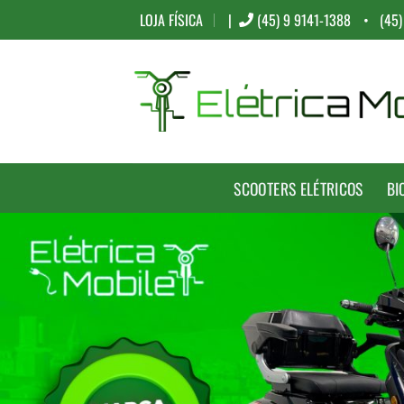
Skip
LOJA FÍSICA
|
(45) 9 9141-1388
• (45)
to
content
SCOOTERS ELÉTRICOS
BI